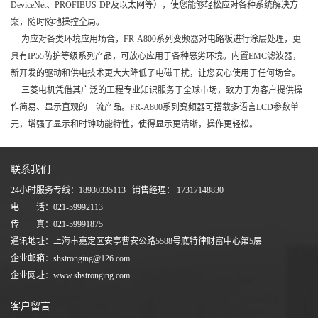
DeviceNet、PROFIBUS-DP及以太网等），使您能够轻松应对各种系统解决方
案，随时随地操控全局。
为应对各类环境应用场合，FR-A800系列变频器对电路板进行涂层处理，更
具有IP55防护等级系列产品，可放心应用于各种恶劣环境。内置EMC滤波器，
新开发的驱动和供电技术更大大降低了电磁干扰，让您安心使用于任何场合。
三菱电机凭借其广泛的工程专业知识服务于全球市场，致力于为客户提供操
作简易、显示直观的一流产品。FR-A800系列变频器可搭载多语言LCD参数单
元，增强了显示和时钟功能特性，使得显示更清晰，操作更轻松。
联系我们
24小时服务专线：18930335113 销售经理： 17317148830
电 话：021-59992113
传 真：021-59991875
通讯地址：上海市嘉定区安亭曹安公路5588号底特律财富中心第5层
企业邮箱：shstronging@126.com
企业网址：www.shstronging.com
客户留言